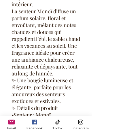
intérieur.
La senteur Monoï diffuse un
parfum solaire, floral et
envoûtant, mêlant des notes
chaudes et douces qui
rappellent l’été, le sable chaud
et les vacances au soleil. Une
fragrance idéale pour créer
une ambiance chaleureuse,
relaxante et dépaysante, tout
au long de l’année.
✨ Une bougie lumineuse et
élégante, parfaite pour les
amoureux des senteurs
exotiques et estivales.
✨ Détails du produit
•Senteur : Monoï
•Contenance : 250 g
•Type : Bougie fouettée
Email
Facebook
TikTok
Instagram