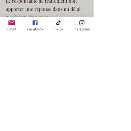
Le responsable de traitement doit
apporter une réponse dans un délai
maximum d’un mois.
En cas de refus de faire droit à la
Email
Facebook
TikTok
Instagram
demande du Client, celui-ci doit être
motivé.
Le Client est informé qu’en cas de
refus, il peut introduire une
réclamation auprès de la CNIL (3 place
de Fontenoy, 75007 PARIS) ou saisir
une autorité judiciaire.
Le Client peut être invité à cocher une
case au titre de laquelle il accepte de
recevoir des mails à caractère
informatifs et publicitaires de la part
du Vendeur. Il aura toujours la